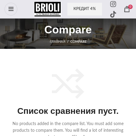
0
КРЕДИТ 4%
Compare
ГЛАВНАЯ
/
COMPARE
Список сравнения пуст.
No products added in the compare list. You must add some
products to compare them.
You will find a lot of interesting