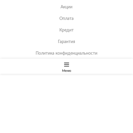
Акции
Оплата
Кредит
Гарантия
Политика конфиденциальности
Оферта
Меню
ООО «Мебельная фабрика «Бриоли»
г. Минск, Кабушкина,
Сайт использует файлы cookie для
28. УНП 690671249 р/с BY72RSHN30127122500140000000
обеспечения удобства пользователей и
в ЗАО «Банк «Решение» 220035, г. Минск, ул. В. И.
сохранения ваших настроек
Игнатенко, 11БИК: RSHNBY2X .
Регистрация в торговом
реестре
№492652 от 25.09.2020.
sale@brioli.by
ПОДРОБНАЯ ИНФОРМАЦИЯ
ПРИНЯТЬ
+375291085500